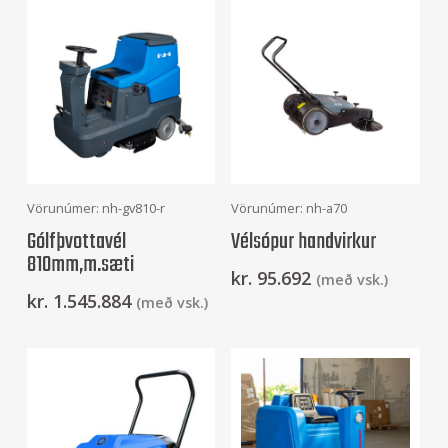
Frekari Upplýsingar
Setja Í Körfu
Vörunúmer: nh-gv810-r
Vörunúmer: nh-a70
Gólfþvottavél
Vélsópur handvirkur
810mm,m.sæti
kr.
95.692
(með vsk.)
kr.
1.545.884
(með vsk.)