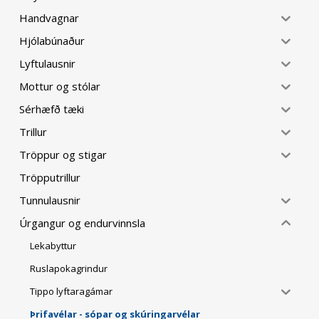
Handvagnar
Hjólabúnaður
Lyftulausnir
Mottur og stólar
Sérhæfð tæki
Trillur
Tröppur og stigar
Tröpputrillur
Tunnulausnir
Úrgangur og endurvinnsla
Lekabyttur
Ruslapokagrindur
Tippo lyftaragámar
Þrifavélar - sópar og skúringarvélar