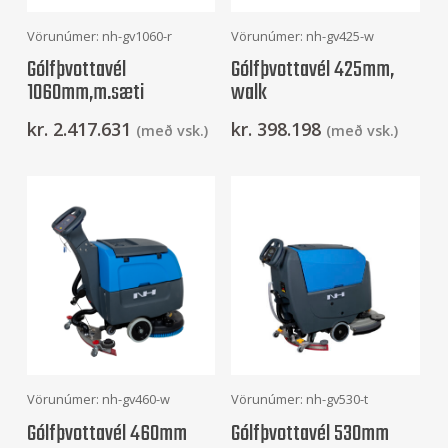
Frekari Upplýsingar
Frekari Upplýsingar
Vörunúmer: nh-gv1060-r
Vörunúmer: nh-gv425-w
Gólfþvottavél
Gólfþvottavél 425mm,
1060mm,m.sæti
walk
kr.
2.417.631
kr.
398.198
(með vsk.)
(með vsk.)
Frekari Upplýsingar
Frekari Upplýsingar
Vörunúmer: nh-gv460-w
Vörunúmer: nh-gv530-t
Gólfþvottavél 460mm
Gólfþvottavél 530mm