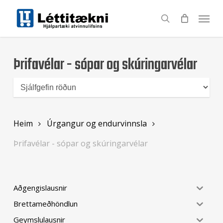
Skip
to
search
main
content
Þrifavélar - sópar og skúringarvélar
Heim
Úrgangur og endurvinnsla
Þrifavélar - sópar og skúringarvélar
Aðgengislausnir
Brettameðhöndlun
Geymslulausnir