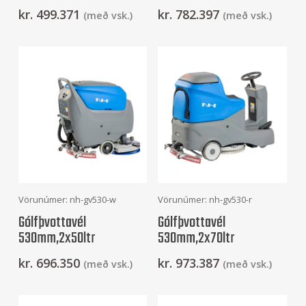
kr.
499.371
kr.
782.397
(með vsk.)
(með vsk.)
Frekari Upplýsingar
Frekari Upplýsingar
Vörunúmer: nh-gv530-w
Vörunúmer: nh-gv530-r
Gólfþvottavél
Gólfþvottavél
530mm,2x50ltr
530mm,2x70ltr
kr.
696.350
kr.
973.387
(með vsk.)
(með vsk.)