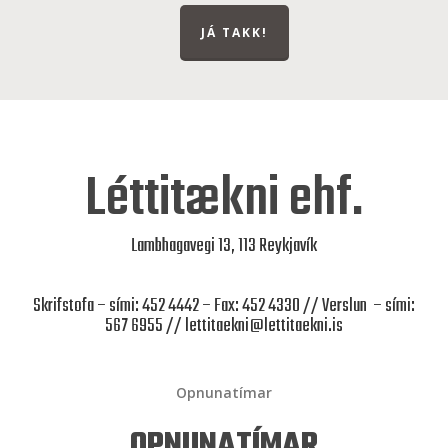
JÁ TAKK!
Léttitækni ehf.
Lambhagavegi 13, 113 Reykjavík
Skrifstofa – sími: 452 4442 – Fax: 452 4330 // Verslun – sími:
567 6955 //
lettitaekni@lettitaekni.is
Opnunatímar
OPNUNATÍMAR