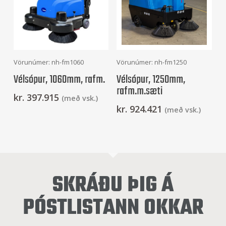
Frekari Upplýsingar
Frekari Upplýsingar
Vörunúmer: nh-fm1060
Vörunúmer: nh-fm1250
Vélsópur, 1060mm, rafm.
Vélsópur, 1250mm,
rafm.m.sæti
kr.
397.915
(með vsk.)
kr.
924.421
(með vsk.)
SKRÁÐU ÞIG Á
PÓSTLISTANN OKKAR