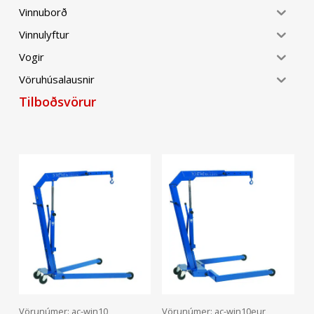
Vinnuborð
Vinnulyftur
Vogir
Vöruhúsalausnir
Tilboðsvörur
Frekari Upplýsingar
Frekari Upplýsingar
Vörunúmer: ac-wjn10
Vörunúmer: ac-wjn10eur