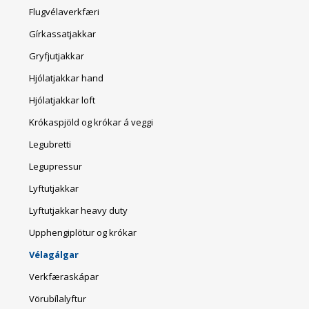
Flugvélaverkfæri
Gírkassatjakkar
Gryfjutjakkar
Hjólatjakkar hand
Hjólatjakkar loft
Krókaspjöld og krókar á veggi
Legubretti
Legupressur
Lyftutjakkar
Lyftutjakkar heavy duty
Upphengiplötur og krókar
Vélagálgar
Verkfæraskápar
Vörubílalyftur