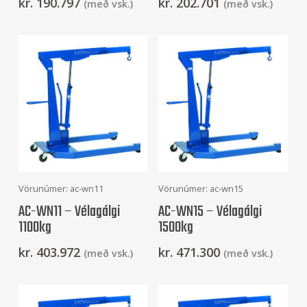
kr.
190.797
kr.
202.701
(með vsk.)
(með vsk.)
Frekari Upplýsingar
Frekari Upplýsingar
Vörunúmer: ac-wn11
Vörunúmer: ac-wn15
AC-WN11 – Vélagálgi
AC-WN15 – Vélagálgi
1100kg
1500kg
kr.
403.972
kr.
471.300
(með vsk.)
(með vsk.)