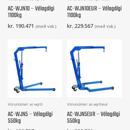
AC-WJN10 – Vélagálgi
AC-WJN10EUR – Vélagálgi
1100kg
1100kg
kr.
190.471
kr.
229.567
(með vsk.)
(með vsk.)
Frekari Upplýsingar
Frekari Upplýsingar
Vörunúmer: ac-wjn5
Vörunúmer: ac-wjn5eur
AC-WJN5 – Vélagálgi
AC-WJN5EUR – Vélagálgi
550kg
550kg