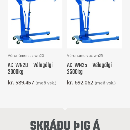
Frekari Upplýsingar
Frekari Upplýsingar
Vörunúmer: ac-wn20
Vörunúmer: ac-wn25
AC-WN20 – Vélagálgi
AC-WN25 – Vélagálgi
2000kg
2500kg
kr.
589.457
kr.
692.062
(með vsk.)
(með vsk.)
SKRÁÐU ÞIG Á