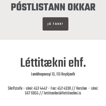
PÓSTLISTANN OKKAR
JÁ TAKK!
Léttitækni ehf.
Lambhagavegi 13, 113 Reykjavík
Skrifstofa – sími: 452 4442 – Fax: 452 4330 // Verslun – sími:
567 6955 //
lettitaekni@lettitaekni.is