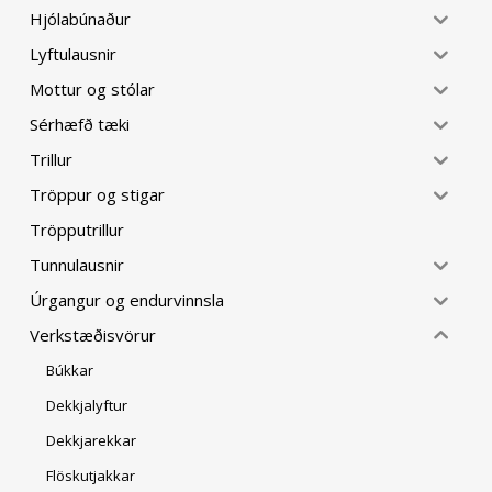
Hjólabúnaður
Lyftulausnir
Mottur og stólar
Sérhæfð tæki
Trillur
Tröppur og stigar
Tröpputrillur
Tunnulausnir
Úrgangur og endurvinnsla
Verkstæðisvörur
Búkkar
Dekkjalyftur
Dekkjarekkar
Flöskutjakkar