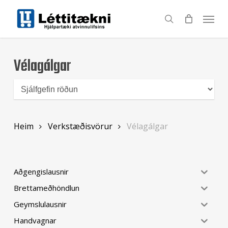
Skip
to
search
main
content
Vélagálgar
Heim
Verkstæðisvörur
Vélagálgar
Aðgengislausnir
Brettameðhöndlun
Geymslulausnir
Handvagnar