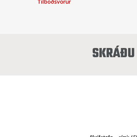
Tilboðsvörur
SKRÁÐU 