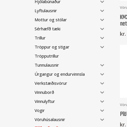
Hjólabúnaður
Vör
Lyftulausnir
KM2
Mottur og stólar
net
Sérhæfð tæki
kr.
Trillur
Tröppur og stigar
Tröpputrillur
Tunnulausnir
Úrgangur og endurvinnsla
Verkstæðisvörur
Vinnuborð
Vinnulyftur
Vör
Vogir
Plö
Vöruhúsalausnir
kr.