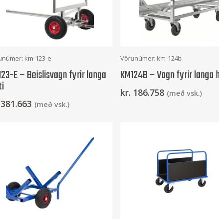
Frekari Upplýsingar
Setja Í Körfu
unúmer: km-123-e
Vörunúmer: km-124b
23-E – Beislisvagn fyrir langa
KM124B – Vagn fyrir langa h
ti
kr.
186.758
(með vsk.)
381.663
(með vsk.)