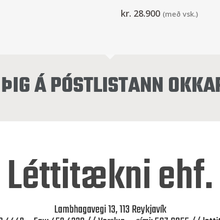
kr.
28.900
(með vsk.)
ÞIG Á PÓSTLISTANN OKKA
Léttitækni ehf.
Lambhagavegi 13, 113 Reykjavík