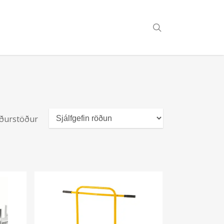
search
niðurstöður