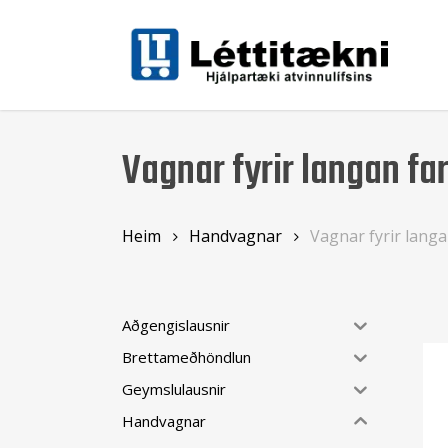
Skip
to
main
content
Vagnar fyrir langan fa
Heim
Handvagnar
Vagnar fyrir lang
Aðgengislausnir
Brettameðhöndlun
Geymslulausnir
Handvagnar