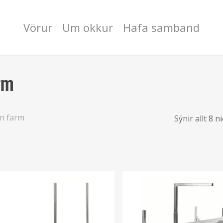
Vörur
Um okkur
Hafa samband
rm
an farm
Sýnir allt 8 