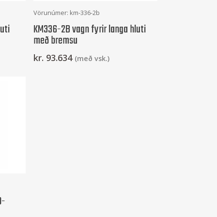
Setja Í Körfu
Vörunúmer: km-336-2b
uti
KM336-2B vagn fyrir langa hluti
með bremsu
kr.
93.634
(með vsk.)
0-