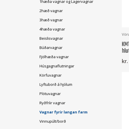
1hæða vagnar og Lagervagnar
2hæð vagnar
3hæð vagnar
4hæða vagnar
Vör
Beislisvagnar
KM1
Búðarvagnar
hlu
Fjölhæða vagnar
kr.
Húsgagnaflutningar
Körfuvagnar
Lyftuborð á hjólum
Plötuvagnar
Ryðfríir vagnar
Vagnar fyrir langan farm
Vinnupúlt/borð