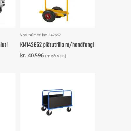
Setja Í Körfu
Vörunúmer: km-142652
luti
KM142652 plötutrilla m/handfangi
kr.
40.596
(með vsk.)