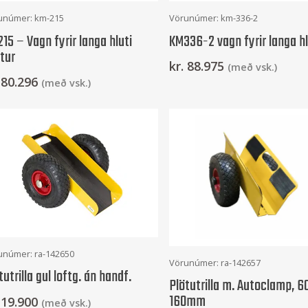
Frekari Upplýsingar
Frekari Upplýsingar
unúmer: km-215
Vörunúmer: km-336-2
15 – Vagn fyrir langa hluti
KM336-2 vagn fyrir langa hl
tur
kr.
88.975
(með vsk.)
80.296
(með vsk.)
Setja Í Körfu
unúmer: ra-142650
Setja Í Körfu
Vörunúmer: ra-142657
tutrilla gul loftg. án handf.
Plötutrilla m. Autoclamp, 6
160mm
19.900
(með vsk.)