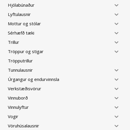
Hjólabúnaður
Lyftulausnir
Mottur og stólar
Sérhæfð tæki
Trillur
Tröppur og stigar
Tröpputrillur
Tunnulausnir
Úrgangur og endurvinnsla
Verkstæðisvörur
Vinnuborð
Vinnulyftur
Vogir
Vöruhúsalausnir