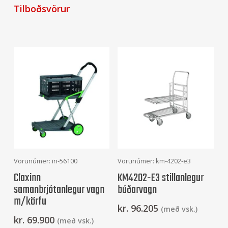
Tilboðsvörur
Setja Í Körfu
Setja Í Körfu
Vörunúmer: in-56100
Vörunúmer: km-4202-e3
Claxinn
KM4202-E3 stillanlegur
samanbrjótanlegur vagn
búðarvagn
m/körfu
kr.
96.205
(með vsk.)
kr.
69.900
(með vsk.)