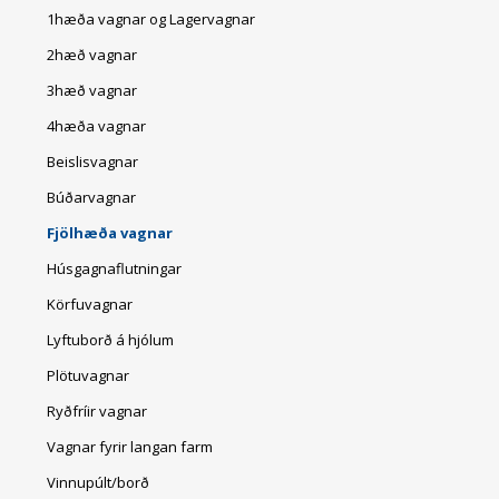
1hæða vagnar og Lagervagnar
2hæð vagnar
3hæð vagnar
4hæða vagnar
Beislisvagnar
Búðarvagnar
Fjölhæða vagnar
Húsgagnaflutningar
Körfuvagnar
Lyftuborð á hjólum
Plötuvagnar
Ryðfríir vagnar
Vagnar fyrir langan farm
Vinnupúlt/borð