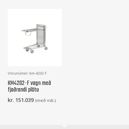
Setja Í Körfu
Vörunúmer: km-4202-f
KM4202-F vagn með
fjaðrandi plötu
kr.
151.039
(með vsk.)