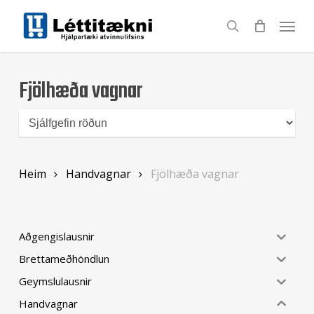
Skip
to
search
main
content
Fjölhæða vagnar
Heim
Handvagnar
Fjölhæða vagnar
Aðgengislausnir
Brettameðhöndlun
Geymslulausnir
Handvagnar