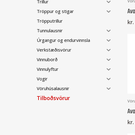
Vör
Trillur
Avo
Tröppur og stigar
Tröpputrillur
kr.
Tunnulausnir
Úrgangur og endurvinnsla
Verkstæðisvörur
Vinnuborð
Vinnulyftur
Vogir
Vöruhúsalausnir
Tilboðsvörur
Vör
Avo
kr.