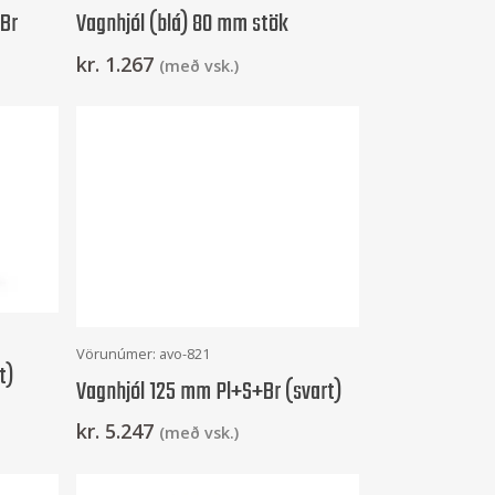
+Br
Vagnhjól (blá) 80 mm stök
kr.
1.267
(með vsk.)
Setja Í Körfu
Vörunúmer: avo-821
t)
Vagnhjól 125 mm Pl+S+Br (svart)
kr.
5.247
(með vsk.)