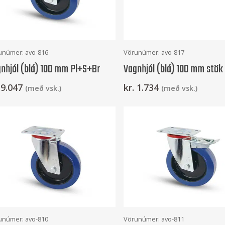
Setja Í Körfu
Setja Í Körfu
unúmer: avo-816
Vörunúmer: avo-817
nhjól (blá) 100 mm Pl+S+Br
Vagnhjól (blá) 100 mm stök
9.047
kr.
1.734
(með vsk.)
(með vsk.)
Setja Í Körfu
Setja Í Körfu
unúmer: avo-810
Vörunúmer: avo-811