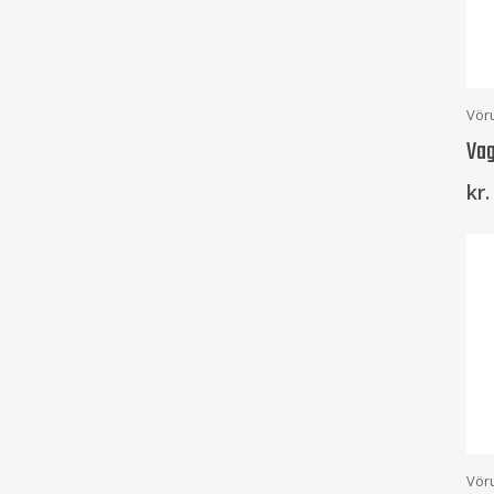
Vör
Vag
kr.
Vör