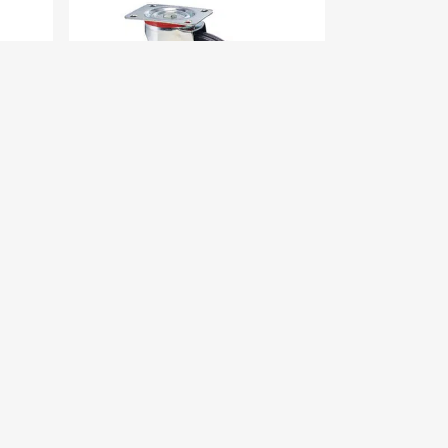
Setja Í Körfu
Vörunúmer: avo-830
Vagnhjól 160 mm Pl+S (svart)
vart)
kr.
7.410
(með vsk.)