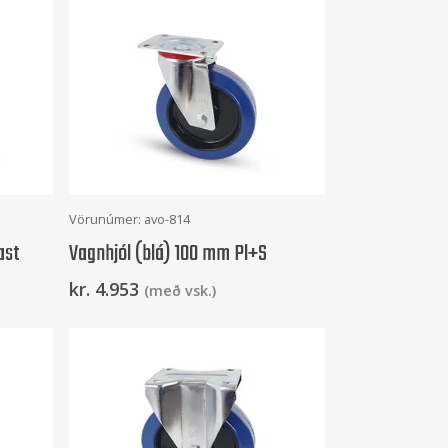
Setja Í Körfu
Vörunúmer: avo-814
ast
Vagnhjól (blá) 100 mm Pl+S
kr.
4.953
(með vsk.)