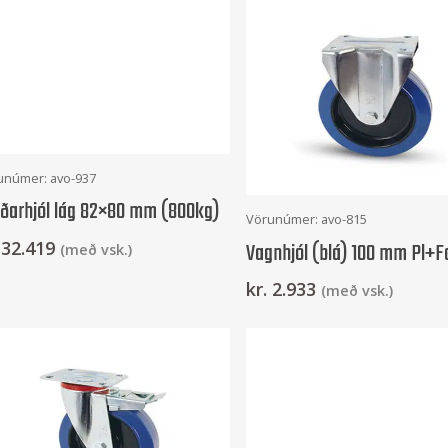
Setja Í Körfu
unúmer: avo-937
ðarhjól lág 82×80 mm (800kg)
Setja Í Körfu
Vörunúmer: avo-815
32.419
Vagnhjól (blá) 100 mm Pl+F
(með vsk.)
kr.
2.933
(með vsk.)