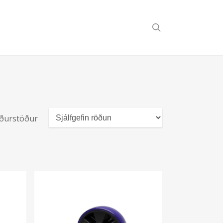
search
niðurstöður