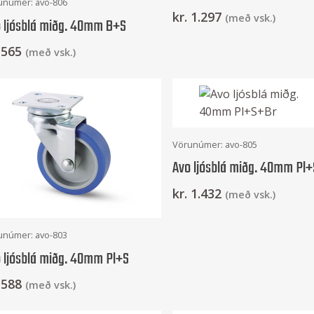
unúmer: avo-806
kr.
1.297
(með vsk.)
 ljósblá miðg. 40mm B+S
565
(með vsk.)
Setja Í Körfu
Vörunúmer: avo-805
Avo ljósblá miðg. 40mm Pl
kr.
1.432
(með vsk.)
Setja Í Körfu
unúmer: avo-803
 ljósblá miðg. 40mm Pl+S
588
(með vsk.)