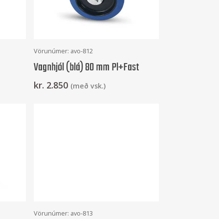
Setja Í Körfu
Vörunúmer: avo-812
Vagnhjól (blá) 80 mm Pl+Fast
kr.
2.850
(með vsk.)
Setja Í Körfu
Vörunúmer: avo-813