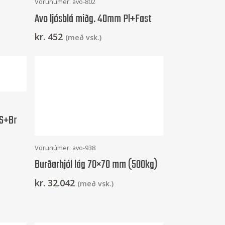
Vörunúmer: avo-802
Avo ljósblá miðg. 40mm Pl+Fast
kr.
452
(með vsk.)
+S+Br
Setja Í Körfu
Vörunúmer: avo-938
Burðarhjól lág 70×70 mm (500kg)
kr.
32.042
(með vsk.)