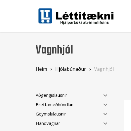
Skip
to
main
content
Vagnhjól
Heim
Hjólabúnaður
Vagnhjól
Aðgengislausnir
Brettameðhöndlun
Geymslulausnir
Handvagnar