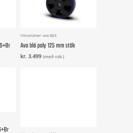
Setja Í Körfu
Vörunúmer: avo-824
+S+Br
Avo blá poly 125 mm stök
kr.
3.499
(með vsk.)
S+Br
Setja Í Körfu