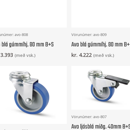
Setja Í Körfu
Setja Í Körfu
unúmer: avo-808
Vörunúmer: avo-809
 blá gúmmíhj. 80 mm B+S
Avo blá gúmmíhj. 80 mm B
3.393
kr.
4.222
(með vsk.)
(með vsk.)
Setja Í Körfu
Vörunúmer: avo-807
Avo ljósblá miðg. 40mm B+
Setja Í Körfu