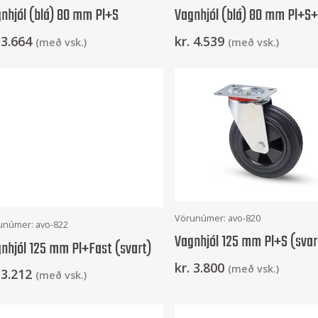
nhjól (blá) 80 mm Pl+S
Vagnhjól (blá) 80 mm Pl+S
3.664
kr.
4.539
(með vsk.)
(með vsk.)
Setja Í Körfu
Vörunúmer: avo-820
Setja Í Körfu
unúmer: avo-822
Vagnhjól 125 mm Pl+S (svar
nhjól 125 mm Pl+Fast (svart)
kr.
3.800
(með vsk.)
3.212
(með vsk.)