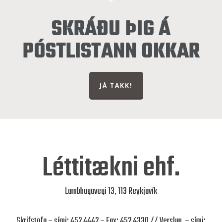
SKRÁÐU ÞIG Á
PÓSTLISTANN OKKAR
JÁ TAKK!
Léttitækni ehf.
Lambhagavegi 13, 113 Reykjavík
Skrifstofa – sími: 452 4442 – Fax: 452 4330 // Verslun – sími: