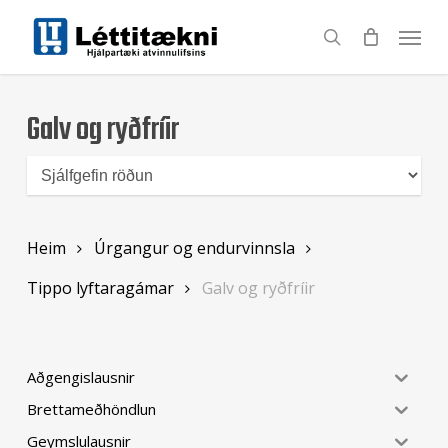
Skip
to
search
main
content
Galv og ryðfríir
Heim
Úrgangur og endurvinnsla
Tippo lyftaragámar
Galv og ryðfríir
Aðgengislausnir
Brettameðhöndlun
Geymslulausnir