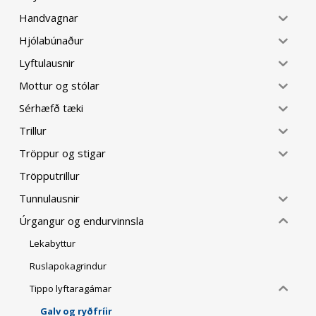
Handvagnar
Hjólabúnaður
Lyftulausnir
Mottur og stólar
Sérhæfð tæki
Trillur
Tröppur og stigar
Tröpputrillur
Tunnulausnir
Úrgangur og endurvinnsla
Lekabyttur
Ruslapokagrindur
Tippo lyftaragámar
Galv og ryðfríir