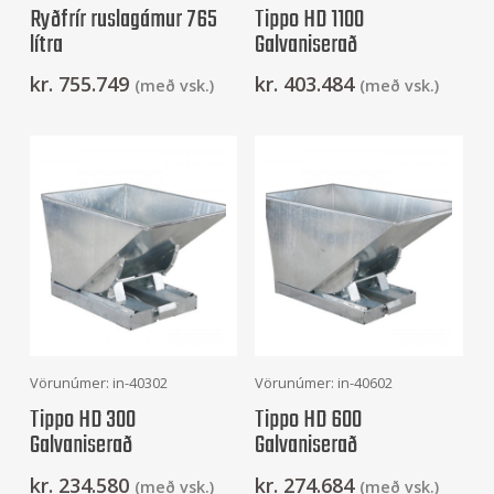
Ryðfrír ruslagámur 765
Tippo HD 1100
lítra
Galvaniserað
kr.
755.749
kr.
403.484
(með vsk.)
(með vsk.)
Frekari Upplýsingar
Frekari Upplýsingar
Vörunúmer: in-40302
Vörunúmer: in-40602
Tippo HD 300
Tippo HD 600
Galvaniserað
Galvaniserað
kr.
234.580
kr.
274.684
(með vsk.)
(með vsk.)