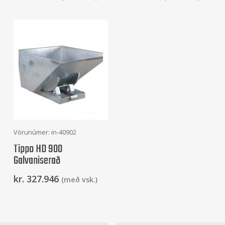
Frekari Upplýsingar
Vörunúmer: in-40902
Tippo HD 900
Galvaniserað
kr.
327.946
(með vsk.)