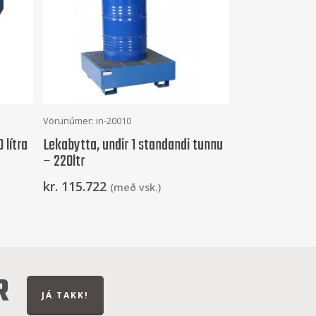
Setja Í Körfu
Vörunúmer: in-20010
 lítra
Lekabytta, undir 1 standandi tunnu
– 220ltr
kr.
115.722
(með vsk.)
R
JÁ TAKK!