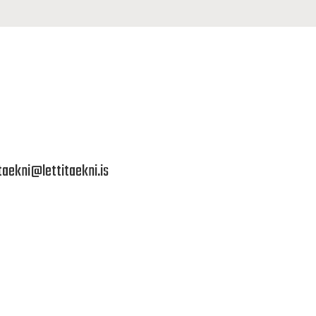
itaekni@lettitaekni.is