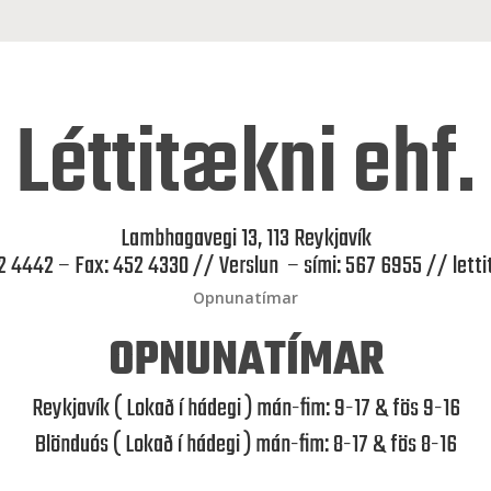
Léttitækni ehf.
Lambhagavegi 13, 113 Reykjavík
52 4442 – Fax: 452 4330 // Verslun – sími: 567 6955 //
lett
Opnunatímar
OPNUNATÍMAR
Reykjavík ( Lokað í hádegi ) mán-fim: 9-17 & fös 9-16
Blönduós ( Lokað í hádegi ) mán-fim: 8-17 & fös 8-16