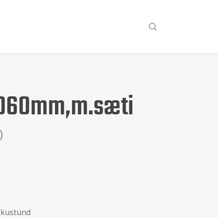
search
 1060mm,m.sæti
)
kkustund