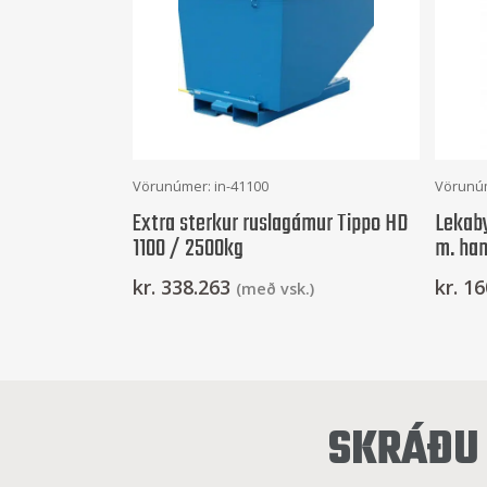
Frekari Upplýsingar
Vörunúmer: in-41100
Vörunúm
Extra sterkur ruslagámur Tippo HD
Lekaby
1100 / 2500kg
m. han
kr.
338.263
kr.
16
(með vsk.)
SKRÁÐU 