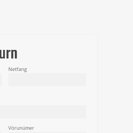
urn
Netfang
Vörunúmer