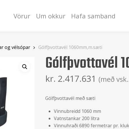
Vörur
Um okkur
Hafa samband
ar og vélsópar
Gólfþvottavél 1060mm,m.sæti
Gólfþvottavél
kr.
2.417.631
(með vsk.
Gólfþvottavél með sæti
Vinnubreidd 1060 mm
Vatnstankar 200 lítra
Vinnuhraði 6890 fermetrar pr. klu