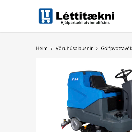
Skip
to
main
content
Heim
Vöruhúsalausnir
Gólfþvottavél