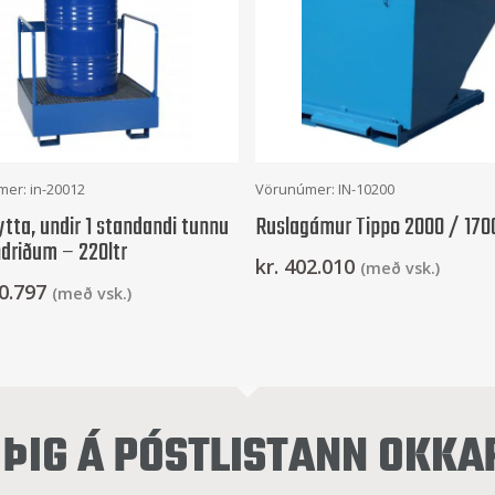
Setja Í Körfu
Setja Í Körfu
er: in-20012
Vörunúmer: IN-10200
tta, undir 1 standandi tunnu
Ruslagámur Tippo 2000 / 1700
driðum – 220ltr
kr.
402.010
(með vsk.)
0.797
(með vsk.)
ÞIG Á PÓSTLISTANN OKKA