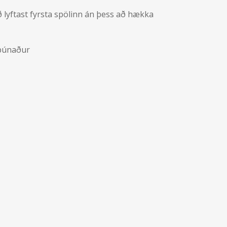
að lyftast fyrsta spölinn án þess að hækka
lbúnaður