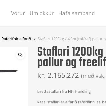
Vörur
Um okkur
Hafa samband
Rafdrifnir alfarið
Staflari 1200kg / 4,0m (raf/raf) pallur o
Staflari 1200kg
pallur og freelif
kr.
2.165.272
(með vsk.
Brettastaflari frá NH Handling
Þessi staflari er alfarið rafdrifinn, ss. 