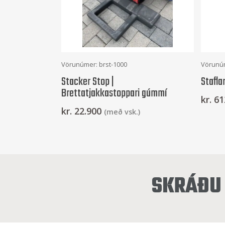
Setja Í Körfu
Vörunúmer: brst-1000
Vörunú
Stacker Stop |
Stafla
Brettatjakkastoppari gúmmí
kr.
61
kr.
22.900
(með vsk.)
SKRÁÐU 