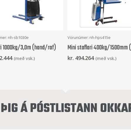
Frekari Upplýsingar
Setja Í Körfu
mer: nh-sb1030e
Vörunúmer: nh-hps415e
ri 1000kg/3,0m (hand/raf)
Mini staflari 400kg/1500mm (
2.444
kr.
494.264
(með vsk.)
(með vsk.)
ÞIG Á PÓSTLISTANN OKKA