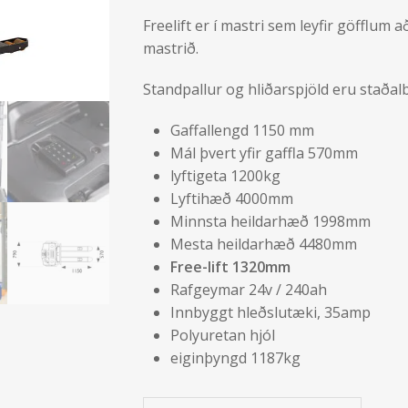
Freelift er í mastri sem leyfir göfflum 
mastrið.
Standpallur og hliðarspjöld eru staða
Gaffallengd 1150 mm
Mál þvert yfir gaffla 570mm
lyftigeta 1200kg
Lyftihæð 4000mm
Minnsta heildarhæð 1998mm
Mesta heildarhæð 4480mm
Free-lift 1320mm
Rafgeymar 24v / 240ah
Innbyggt hleðslutæki, 35amp
Polyuretan hjól
eiginþyngd 1187kg