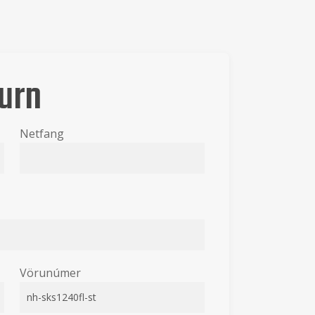
urn
Netfang
Vörunúmer