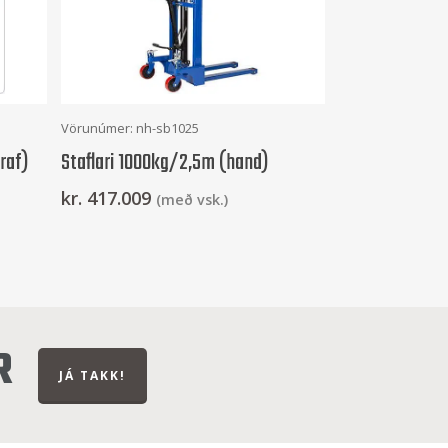
Frekari Upplýsingar
Vörunúmer: nh-sb1025
raf)
Staflari 1000kg/2,5m (hand)
kr.
417.009
(með vsk.)
R
JÁ TAKK!