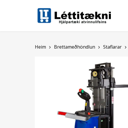
Skip
to
main
content
Heim
Brettameðhöndlun
Staflarar