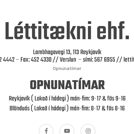
Léttitækni ehf.
Lambhagavegi 13, 113 Reykjavík
52 4442 – Fax: 452 4330 // Verslun – sími: 567 6955 //
lett
Opnunatímar
OPNUNATÍMAR
Reykjavík ( Lokað í hádegi ) mán-fim: 9-17 & fös 9-16
Blönduós ( Lokað í hádegi ) mán-fim: 8-17 & fös 8-16
facebook
youtube
instagram