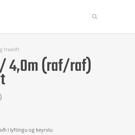
search
g freelift
 / 4,0m (raf/raf)
t
)
bæði í lyftingu og keyrslu.