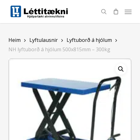
Skip
to
search
main
content
Heim
Lyftulausnir
Lyftuborð á hjólum
NH lyftuborð á hjólum 500x815mm – 300kg