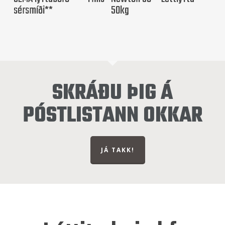
sérsmíði**
50kg
SKRÁÐU ÞIG Á
PÓSTLISTANN OKKAR
JÁ TAKK!