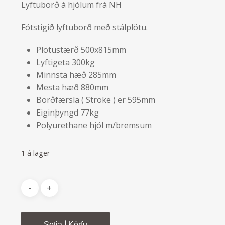
Lyftuborð á hjólum frá NH
Fótstigið lyftuborð með stálplötu.
Plötustærð 500x815mm
Lyftigeta 300kg
Minnsta hæð 285mm
Mesta hæð 880mm
Borðfærsla ( Stroke ) er 595mm
Eiginþyngd 77kg
Polyurethane hjól m/bremsum
1 á lager
Alternative:
Setja Í Körfu