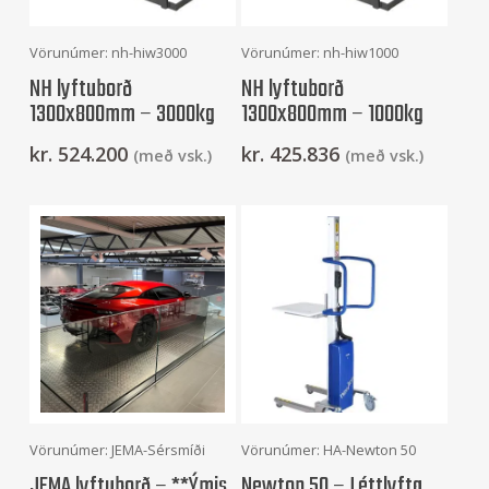
Frekari Upplýsingar
Frekari Upplýsingar
Vörunúmer: nh-hiw3000
Vörunúmer: nh-hiw1000
NH lyftuborð
NH lyftuborð
1300x800mm – 3000kg
1300x800mm – 1000kg
kr.
524.200
kr.
425.836
(með vsk.)
(með vsk.)
Frekari Upplýsingar
Frekari Upplýsingar
Vörunúmer: JEMA-Sérsmíði
Vörunúmer: HA-Newton 50
JEMA lyftuborð – **Ýmis
Newton 50 – Léttlyfta