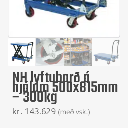
NH lyftuborð á
hjólum 500x815mm
– 300kg
kr.
143.629
(með vsk.)