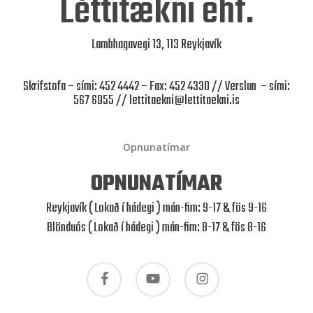
Léttitækni ehf.
Lambhagavegi 13, 113 Reykjavík
Skrifstofa – sími: 452 4442 – Fax: 452 4330 // Verslun – sími:
567 6955 //
lettitaekni@lettitaekni.is
Opnunatímar
OPNUNATÍMAR
Reykjavík ( Lokað í hádegi ) mán-fim: 9-17 & fös 9-16
Blönduós ( Lokað í hádegi ) mán-fim: 8-17 & fös 8-16
facebook
youtube
instagram