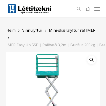
Skip
to
search
main
content
Heim
Vinnulyftur
Mini-skæralyftur raf IMER
IMER Easy Up 5SP | Pallhæð 3,2m | Burður 200kg | Bre