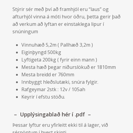
Stýrir sér með því að framhjól eru “laus” og
afturhjól vinna á móti hvor öðru, þetta gerir það
að verkum að lyftan er einstaklega lipur í
snúningum
Vinnuhæð 5,2m ( Pallhæð 3,2m )
Eiginþyngd 500kg
Lyftigeta 200kg ( fyrir einn mann )
Mesta hæð þegar niðurslökuð er 1810mm
Mesta breidd er 760mm
Innbyggt hleðslutæki, snúra fylgir.
Rafgeymar 2stk : 12v / 105ah
Keyrir í efstu stöðu.
– Upplýsingablað hér í .pdf –
Þessar lyftur eru yfirleitt ekki til á lager, við
sérpöntum í hvert skipti.