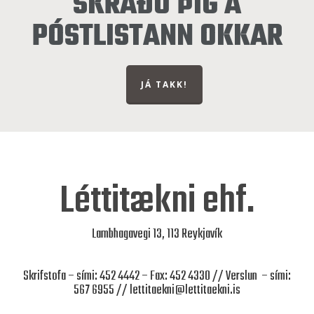
SKRÁÐU ÞIG Á
PÓSTLISTANN OKKAR
JÁ TAKK!
Léttitækni ehf.
Lambhagavegi 13, 113 Reykjavík
Skrifstofa – sími: 452 4442 – Fax: 452 4330 // Verslun – sími:
567 6955 //
lettitaekni@lettitaekni.is