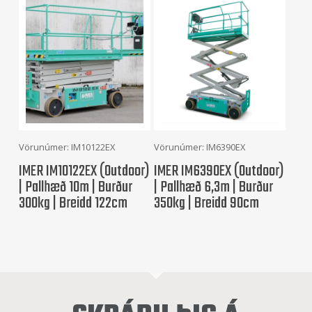
Frekari Upplýsingar
Frekari Upplýsingar
Vörunúmer: IM10122EX
Vörunúmer: IM6390EX
IMER IM10122EX (Outdoor)
IMER IM6390EX (Outdoor)
| Pallhæð 10m | Burður
| Pallhæð 6,3m | Burður
300kg | Breidd 122cm
350kg | Breidd 90cm