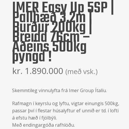
IMER Easy Up 5SP |
Pallhæð 3,2m |
Burður 200kg |
Breidd 76cm –
Aðeins 500kg
þyngd !
kr.
1.890.000
(með vsk.)
Skemmtileg vinnulyfta frá Imer Group Ítalíu.
Rafmagn í keyrslu og lyftu, vigtar einungis 500kg,
passar því í flestar húsalyftur ef unnið er td. í lofti
á efstu hæð í fjölbýli.
Með endingargóða rafhlöðu.