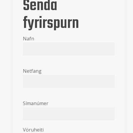
Senda
fyrirspurn
Nafn
Netfang
Símanúmer
Vöruheiti