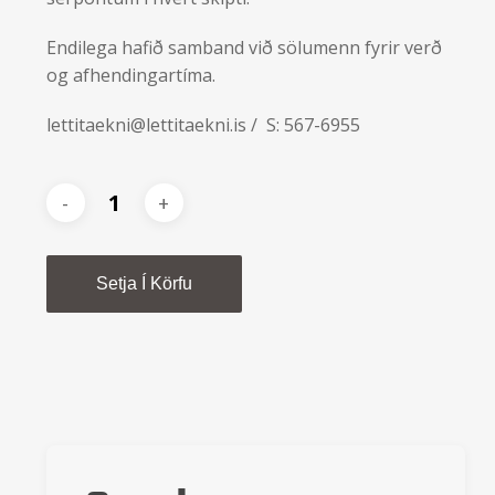
Endilega hafið samband við sölumenn fyrir verð
og afhendingartíma.
lettitaekni@lettitaekni.is
/ S: 567-6955
Alternative:
Setja Í Körfu