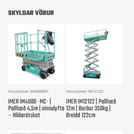
SKYLDAR VÖRUR
Frekari Upplýsingar
Frekari Upplýsingar
Vörunúmer: IM4680MC
Vörunúmer: IM12122
IMER IM4680 -MC- |
IMER IM12122 | Pallhæð
Pallhæð 4,5m | vinnulyfta
12m | Burður 350kg |
– Hliðarútskot
Breidd 122cm