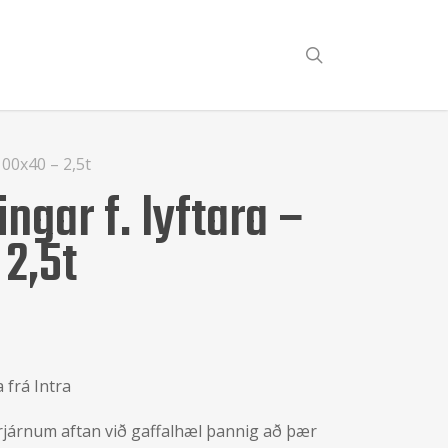
search
100x40 – 2,5t
ngar f. lyftara –
2,5t
 frá Intra
rjárnum aftan við gaffalhæl þannig að þær