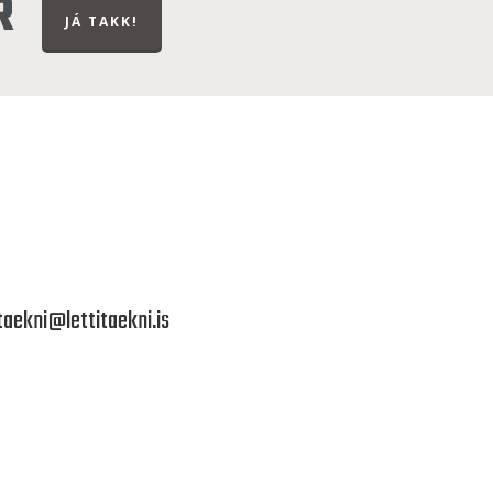
R
JÁ TAKK!
itaekni@lettitaekni.is