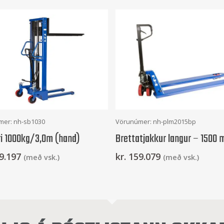
Frekari Upplýsingar
Setja Í Körfu
mer: nh-sb1030
Vörunúmer: nh-plm2015bp
ri 1000kg/3,0m (hand)
Brettatjakkur langur – 1500
9.197
kr.
159.079
(með vsk.)
(með vsk.)