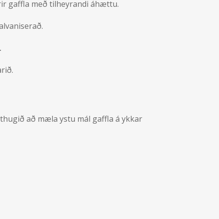
rir gaffla með tilheyrandi áhættu.
galvaniserað.
.
rið.
athugið að mæla ystu mál gaffla á ykkar