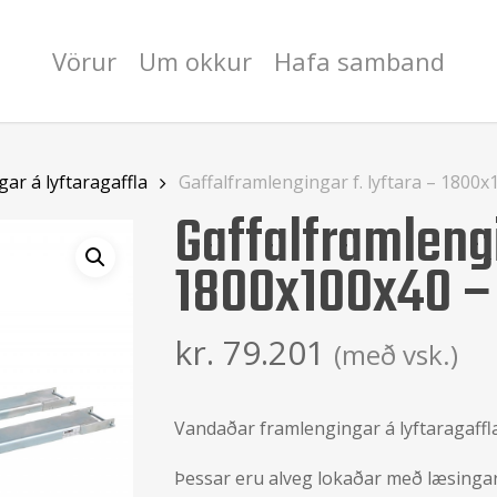
Vörur
Um okkur
Hafa samband
ar á lyftaragaffla
Gaffalframlengingar f. lyftara – 1800x
Gaffalframlengi
1800x100x40 – 
kr.
79.201
(með vsk.)
Vandaðar framlengingar á lyftaragaffla
Þessar eru alveg lokaðar með læsinga