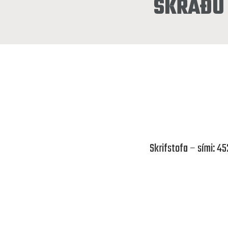
SKRÁÐU 
Skrifstofa – sími: 4