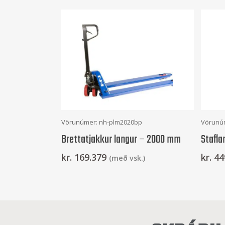
Frekari Upplýsingar
Vörunúmer: nh-plm2020bp
Vörunú
Brettatjakkur langur – 2000 mm
Stafla
kr.
169.379
kr.
44
(með vsk.)