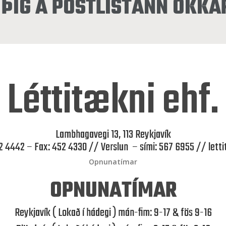
ÞIG Á PÓSTLISTANN OKKA
Léttitækni ehf.
Lambhagavegi 13, 113 Reykjavík
52 4442 – Fax: 452 4330 // Verslun – sími: 567 6955 //
lett
Opnunatímar
OPNUNATÍMAR
Reykjavík ( Lokað í hádegi ) mán-fim: 9-17 & fös 9-16