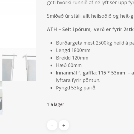
geti hvorki runnið af né lyft sér upp fy
Smíðað úr stáli, allt heilsoðið og heit-
ATH – Selt í pörum, verð er fyrir 2stk
Burðargeta mest 2500kg heild á pa
Lengd 1800mm
Breidd 120mm
Hæð 60mm
Innanmál f. gaffla: 115 * 53mm
– 
lyftara fyrir pöntun.
Þyngd 53kg parið.
1 á lager