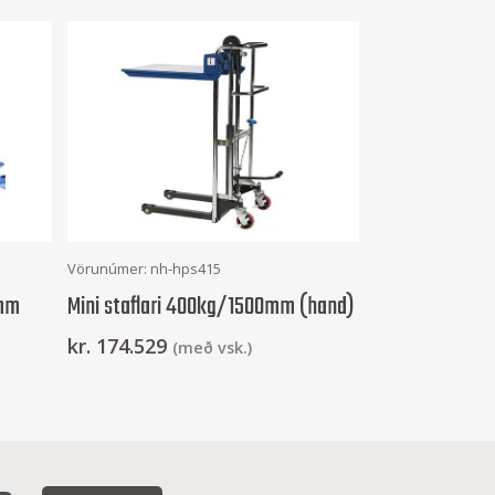
Setja Í Körfu
Vörunúmer: nh-hps415
 mm
Mini staflari 400kg/1500mm (hand)
kr.
174.529
(með vsk.)