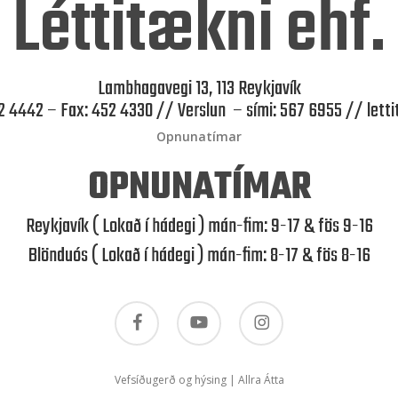
Léttitækni ehf.
Lambhagavegi 13, 113 Reykjavík
52 4442 – Fax: 452 4330 // Verslun – sími: 567 6955 //
lett
Opnunatímar
OPNUNATÍMAR
Reykjavík ( Lokað í hádegi ) mán-fim: 9-17 & fös 9-16
Blönduós ( Lokað í hádegi ) mán-fim: 8-17 & fös 8-16
facebook
youtube
instagram
Vefsíðugerð og hýsing | Allra Átta