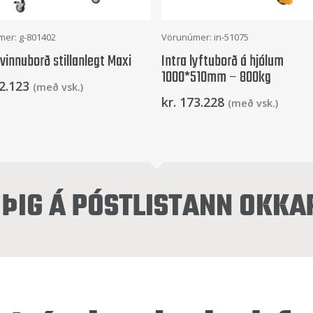
Frekari Upplýsingar
Frekari Upplýsingar
er: g-801402
Vörunúmer: in-51075
 vinnuborð stillanlegt Maxi
Intra lyftuborð á hjólum
1000*510mm – 800kg
2.123
(með vsk.)
kr.
173.228
(með vsk.)
ÞIG Á PÓSTLISTANN OKKA