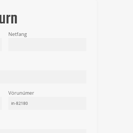
urn
Netfang
Vörunúmer