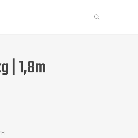
search
g | 1,8m
*H