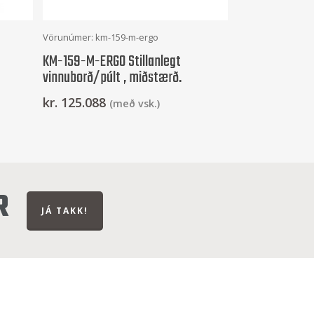
Frekari Upplýsingar
Vörunúmer: km-159-m-ergo
KM-159-M-ERGO Stillanlegt
vinnuborð/púlt , miðstærð.
kr.
125.088
(með vsk.)
R
JÁ TAKK!