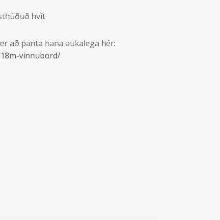
sthúðuð hvít
t er að panta hana aukalega hér:
ir-18m-vinnubord/