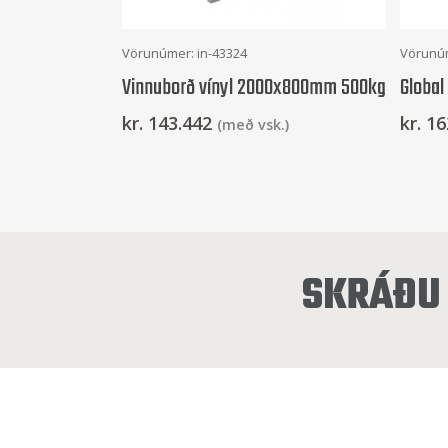
Frekari Upplýsingar
Vörunúmer: in-43324
Vörunúm
Vinnuborð vínyl 2000x800mm 500kg
Global
kr.
143.442
kr.
16
(með vsk.)
SKRÁÐU 