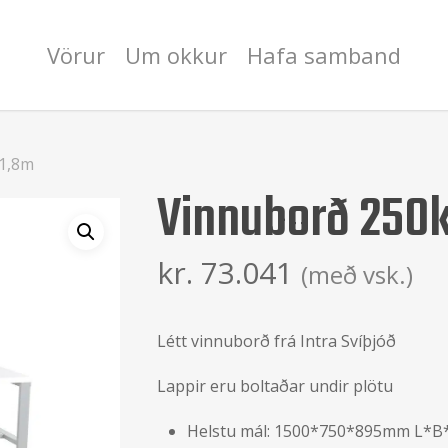
Vörur
Um okkur
Hafa samband
 1,8m
Vinnuborð 250k
kr.
73.041
(með vsk.)
Létt vinnuborð frá Intra Svíþjóð
Lappir eru boltaðar undir plötu
Helstu mál: 1500*750*895mm L*B