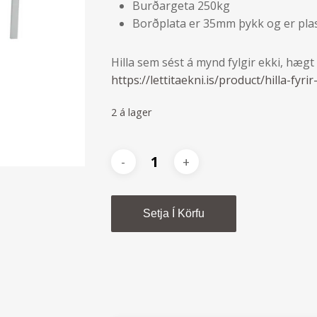
Burðargeta 250kg
Borðplata er 35mm þykk og er pla
Hilla sem sést á mynd fylgir ekki, hæg
https://lettitaekni.is/product/hilla-fyr
2 á lager
Alternative:
Setja Í Körfu