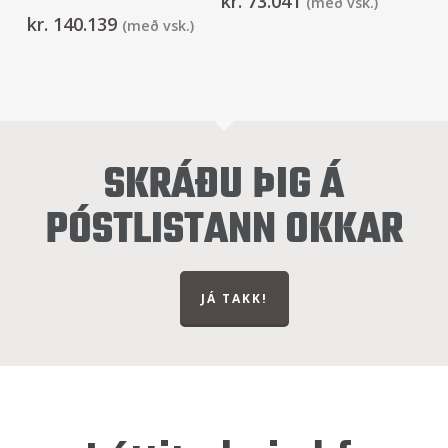
kr.
73.041
(með vsk.)
kr.
140.139
(með vsk.)
SKRÁÐU ÞIG Á
PÓSTLISTANN OKKAR
JÁ TAKK!