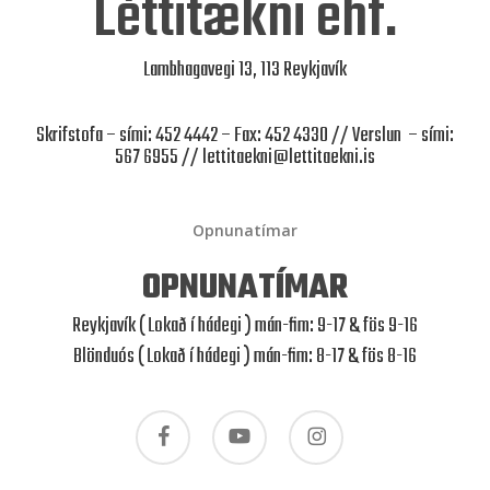
Léttitækni ehf.
Lambhagavegi 13, 113 Reykjavík
Skrifstofa – sími: 452 4442 – Fax: 452 4330 // Verslun – sími:
567 6955 //
lettitaekni@lettitaekni.is
Opnunatímar
OPNUNATÍMAR
Reykjavík ( Lokað í hádegi ) mán-fim: 9-17 & fös 9-16
Blönduós ( Lokað í hádegi ) mán-fim: 8-17 & fös 8-16
facebook
youtube
instagram