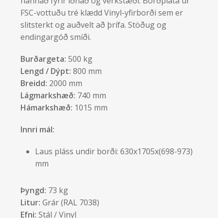
hannað fyrir iðnað og verkstæði. Borðplata úr
FSC-vottuðu tré klædd Vinyl-yfirborði sem er
slitsterkt og auðvelt að þrífa. Stöðug og
endingargóð smíði.
Burðargeta:
500 kg
Lengd / Dýpt:
800 mm
Breidd:
2000 mm
Lágmarkshæð:
740 mm
Hámarkshæð:
1015 mm
Innri mál:
Laus pláss undir borði: 630x1705x(698-973)
mm
Þyngd:
73 kg
Litur:
Grár (RAL 7038)
Efni:
Stál / Vinyl