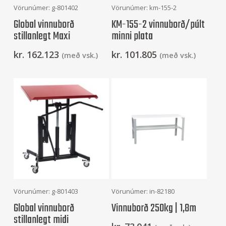
Frekari Upplýsingar
Setja Í Körfu
Vörunúmer: g-801402
Vörunúmer: km-155-2
Global vinnuborð
KM-155-2 vinnuborð/púlt
stillanlegt Maxi
minni plata
kr.
162.123
kr.
101.805
(með vsk.)
(með vsk.)
Setja Í Körfu
Setja Í Körfu
Vörunúmer: g-801403
Vörunúmer: in-82180
Global vinnuborð
Vinnuborð 250kg | 1,8m
stillanlegt midi