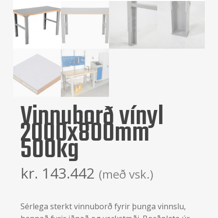
Vinnuborð vínyl
2000x800mm
500kg
kr.
143.442
(með vsk.)
Sérlega sterkt vinnuborð fyrir þunga vinnslu,