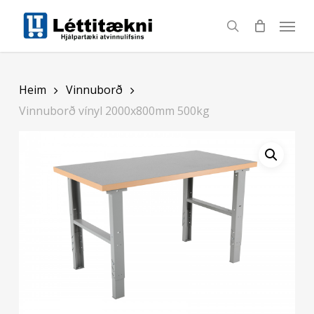
Skip
to
search
main
content
Heim
Vinnuborð
Vinnuborð vínyl 2000x800mm 500kg