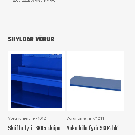
452 4442/567 6955
SKYLDAR VÖRUR
Setja Í Körfu
Setja Í Körfu
Vörunúmer: in-71012
Vörunúmer: in-71211
Skúffa fyrir SK05 skápa
Auka hilla fyrir SK04 blá