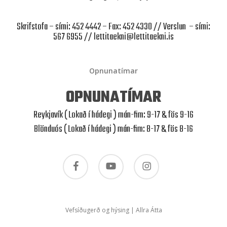
Skrifstofa – sími: 452 4442 – Fax: 452 4330 // Verslun – sími:
567 6955 //
lettitaekni@lettitaekni.is
Opnunatímar
OPNUNATÍMAR
Reykjavík ( Lokað í hádegi ) mán-fim: 9-17 & fös 9-16
Blönduós ( Lokað í hádegi ) mán-fim: 8-17 & fös 8-16
facebook
youtube
instagram
Vefsíðugerð og hýsing | Allra Átta