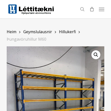
Skip
to
search
main
content
Heim
Geymslulausnir
Hillukerfi
Þungavöruhillur M60