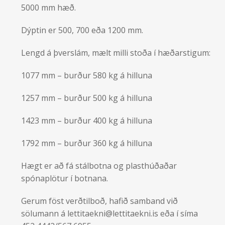
5000 mm hæð.
Dýptin er 500, 700 eða 1200 mm.
Lengd á þverslám, mælt milli stoða í hæðarstigum:
1077 mm – burður 580 kg á hilluna
1257 mm – burður 500 kg á hilluna
1423 mm – burður 400 kg á hilluna
1792 mm – burður 360 kg á hilluna
Hægt er að fá stálbotna og plasthúðaðar
spónaplötur í botnana.
Gerum föst verðtilboð, hafið samband við
sölumann á
lettitaekni@lettitaekni.is
eða í síma