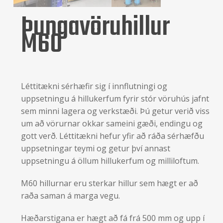
Þungavöruhillur
M60
Léttitækni sérhæfir sig í innflutningi og
uppsetningu á hillukerfum fyrir stór vöruhús jafnt
sem minni lagera og verkstæði. Þú getur verið viss
um að vörurnar okkar sameini gæði, endingu og
gott verð. Léttitækni hefur yfir að ráða sérhæfðu
uppsetningar teymi og getur því annast
uppsetningu á öllum hillukerfum og milliloftum.
M60 hillurnar eru sterkar hillur sem hægt er að
raða saman á marga vegu.
Hæðarstigana er hægt að fá frá 500 mm og upp í