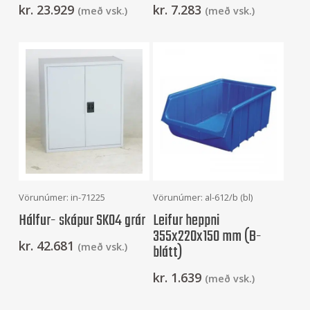
kr.
23.929
kr.
7.283
(með vsk.)
(með vsk.)
Setja Í Körfu
Setja Í Körfu
Vörunúmer: in-71225
Vörunúmer: al-612/b (bl)
Hálfur- skápur SK04 grár
Leifur heppni
355x220x150 mm (B-
kr.
42.681
(með vsk.)
blátt)
kr.
1.639
(með vsk.)