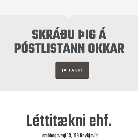
SKRÁÐU ÞIG Á
PÓSTLISTANN OKKAR
JÁ TAKK!
Léttitækni ehf.
Lambhagavegi 13, 113 Reykjavík