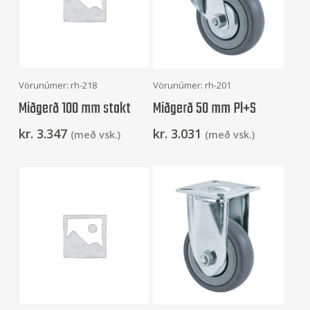
Setja Í Körfu
Setja Í Körfu
Vörunúmer: rh-218
Vörunúmer: rh-201
Miðgerð 100 mm stakt
Miðgerð 50 mm Pl+S
kr.
3.347
kr.
3.031
(með vsk.)
(með vsk.)