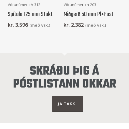
Setja Í Körfu
Setja Í Körfu
Vörunúmer: rh-312
Vörunúmer: rh-203
Spítala 125 mm Stakt
Miðgerð 50 mm Pl+Fast
kr.
3.596
kr.
2.382
(með vsk.)
(með vsk.)
SKRÁÐU ÞIG Á
PÓSTLISTANN OKKAR
JÁ TAKK!