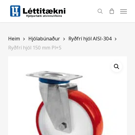
Skip
to
search
main
content
Heim
Hjólabúnaður
Ryðfrí hjól AISI-304
Ryðfrí hjól 150 mm Pl+S