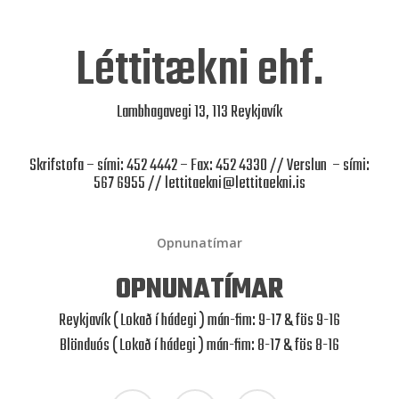
Léttitækni ehf.
Lambhagavegi 13, 113 Reykjavík
Skrifstofa – sími: 452 4442 – Fax: 452 4330 // Verslun – sími:
567 6955 //
lettitaekni@lettitaekni.is
Opnunatímar
OPNUNATÍMAR
Reykjavík ( Lokað í hádegi ) mán-fim: 9-17 & fös 9-16
Blönduós ( Lokað í hádegi ) mán-fim: 8-17 & fös 8-16
facebook
youtube
instagram