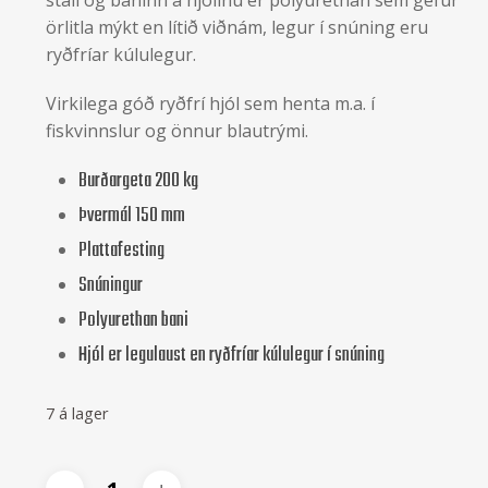
örlitla mýkt en lítið viðnám, legur í snúning eru
ryðfríar kúlulegur.
Virkilega góð ryðfrí hjól sem henta m.a. í
fiskvinnslur og önnur blautrými.
Burðargeta 200 kg
Þvermál 150 mm
Plattafesting
Snúningur
Polyurethan bani
Hjól er legulaust en ryðfríar kúlulegur í snúning
7 á lager