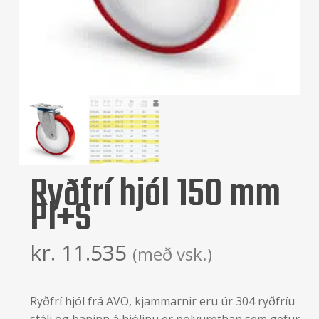
Ryðfrí hjól 150 mm
Pl+S
kr.
11.535
(með vsk.)
Ryðfrí hjól frá AVO, kjammarnir eru úr 304 ryðfríu
stáli og baninn á hjólinu er polyurethan sem gefur