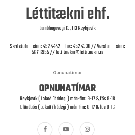
Léttitækni ehf.
Lambhagavegi 13, 113 Reykjavík
Skrifstofa – sími: 452 4442 – Fax: 452 4330 // Verslun – sími:
567 6955 //
lettitaekni@lettitaekni.is
Opnunatímar
OPNUNATÍMAR
Reykjavík ( Lokað í hádegi ) mán-fim: 9-17 & fös 9-16
Blönduós ( Lokað í hádegi ) mán-fim: 8-17 & fös 8-16
facebook
youtube
instagram