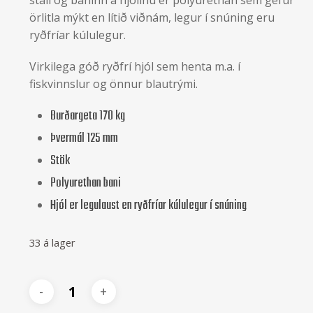
örlitla mýkt en lítið viðnám, legur í snúning eru
ryðfríar kúlulegur.
Virkilega góð ryðfrí hjól sem henta m.a. í
fiskvinnslur og önnur blautrými.
Burðargeta 170 kg
Þvermál 125 mm
Stök
Polyurethan bani
Hjól er legulaust en ryðfríar kúlulegur í snúning
33 á lager
Alternative: