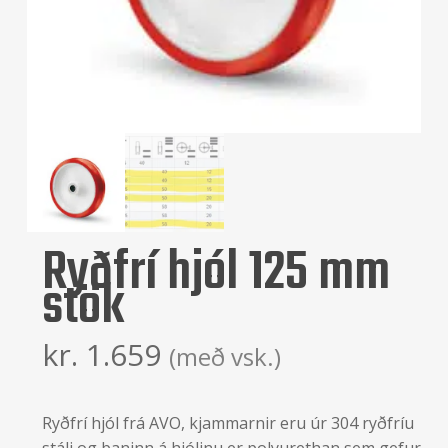
Ryðfrí hjól 125 mm
stök
kr.
1.659
(með vsk.)
Ryðfrí hjól frá AVO, kjammarnir eru úr 304 ryðfríu
stáli og baninn á hjólinu er polyurethan sem gefur