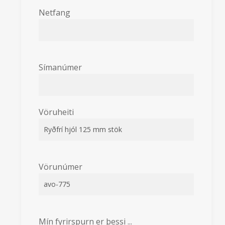
Netfang
Símanúmer
Vöruheiti
Vörunúmer
Mín fyrirspurn er þessi ...