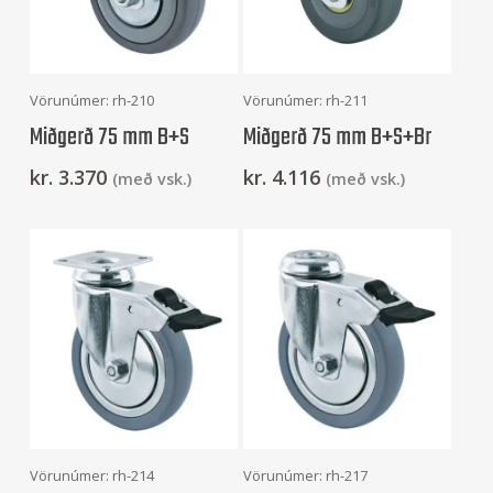
Frekari Upplýsingar
Setja Í Körfu
Vörunúmer: rh-210
Vörunúmer: rh-211
Miðgerð 75 mm B+S
Miðgerð 75 mm B+S+Br
kr.
3.370
kr.
4.116
(með vsk.)
(með vsk.)
Setja Í Körfu
Setja Í Körfu
Vörunúmer: rh-214
Vörunúmer: rh-217