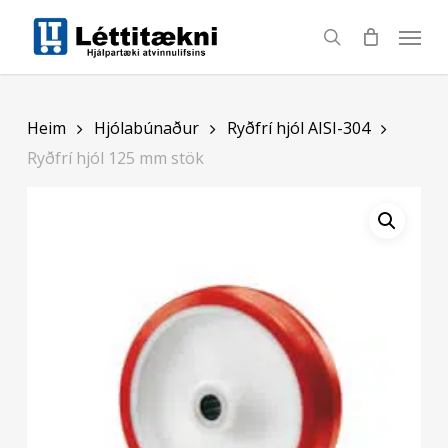
Skip
to
search
main
content
Heim
Hjólabúnaður
Ryðfrí hjól AISI-304
Ryðfrí hjól 125 mm stök