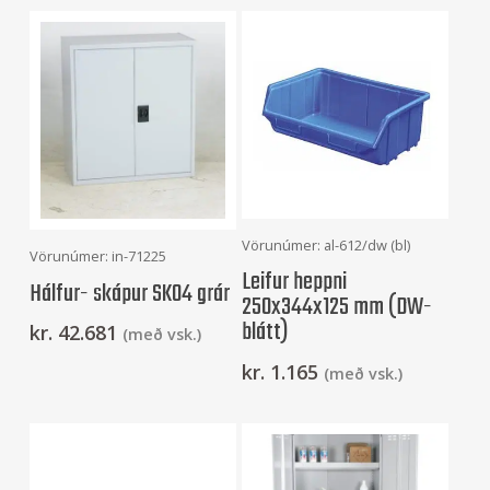
Setja Í Körfu
Vörunúmer: al-612/dw (bl)
Setja Í Körfu
Vörunúmer: in-71225
Leifur heppni
Hálfur- skápur SK04 grár
250x344x125 mm (DW-
blátt)
kr.
42.681
(með vsk.)
kr.
1.165
(með vsk.)