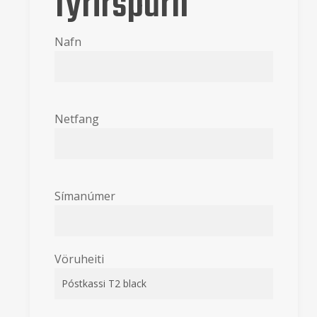
fyrirspurn
Nafn
Netfang
Símanúmer
Vöruheiti