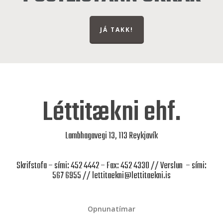
JÁ TAKK!
Léttitækni ehf.
Lambhagavegi 13, 113 Reykjavík
Skrifstofa – sími: 452 4442 – Fax: 452 4330 // Verslun – sími:
567 6955 //
lettitaekni@lettitaekni.is
Opnunatímar