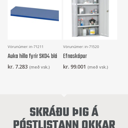
Setja Í Körfu
Frekari Upplýsingar
Vörunúmer: in-71211
Vörunúmer: in-71520
Auka hilla fyrir SK04 blá
Efnaskápur
kr.
7.283
kr.
99.001
(með vsk.)
(með vsk.)
SKRÁÐU ÞIG Á
PÓSTLISTANN OKKAR