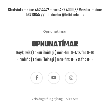
Skrifstofa – sími: 452 4442 – Fax: 452 4330 // Verslun – sími:
567 6955 //
lettitaekni@lettitaekni.is
Opnunatímar
OPNUNATÍMAR
Reykjavík ( Lokað í hádegi ) mán-fim: 9-17 & fös 9-16
Blönduós ( Lokað í hádegi ) mán-fim: 8-17 & fös 8-16
facebook
youtube
instagram
Vefsíðugerð og hýsing | Allra Átta