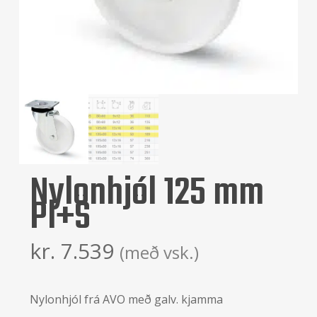
Nylonhjól 125 mm
Pl+S
kr.
7.539
(með vsk.)
Nylonhjól frá AVO með galv. kjamma