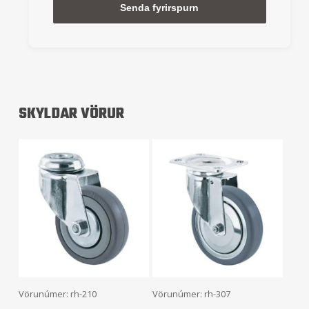
Alternative:
SKYLDAR VÖRUR
Frekari Upplýsingar
Setja Í Körfu
Vörunúmer: rh-210
Vörunúmer: rh-307