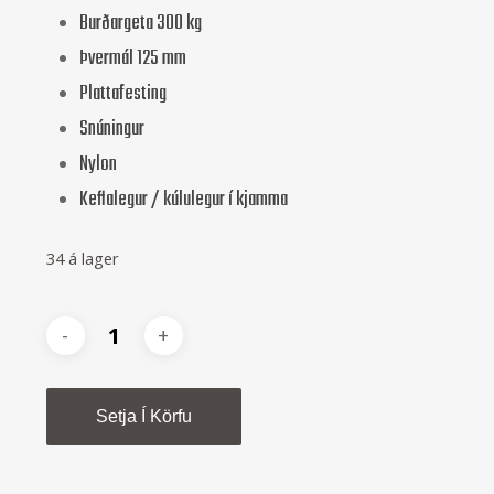
Burðargeta 300 kg
Þvermál 125 mm
Plattafesting
Snúningur
Nylon
Keflalegur / kúlulegur í kjamma
34 á lager
Alternative:
Setja Í Körfu