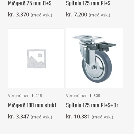
Miðgerð 75 mm B+S
Spítala 125 mm Pl+S
kr.
3.370
kr.
7.200
(með vsk.)
(með vsk.)
Setja Í Körfu
Setja Í Körfu
Vörunúmer: rh-218
Vörunúmer: rh-308
Miðgerð 100 mm stakt
Spítala 125 mm Pl+S+Br
kr.
3.347
kr.
10.381
(með vsk.)
(með vsk.)