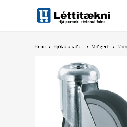
Skip
to
main
content
Heim
Hjólabúnaður
Miðgerð
Mið