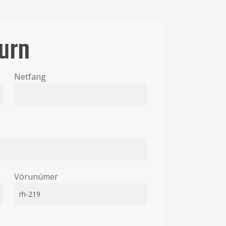
urn
Netfang
Vörunúmer