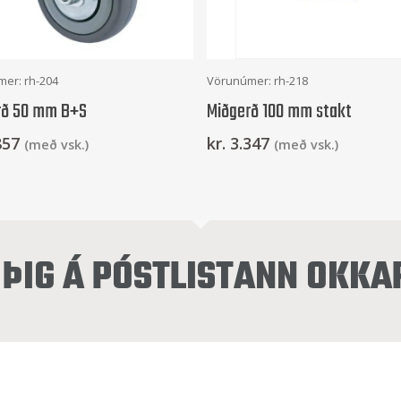
Setja Í Körfu
Setja Í Körfu
er: rh-204
Vörunúmer: rh-218
rð 50 mm B+S
Miðgerð 100 mm stakt
857
kr.
3.347
(með vsk.)
(með vsk.)
ÞIG Á PÓSTLISTANN OKKA