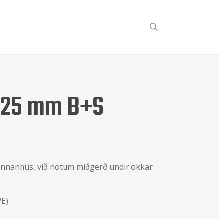
search
 125 mm B+S
l innanhús, við notum miðgerð undir okkar
PE)