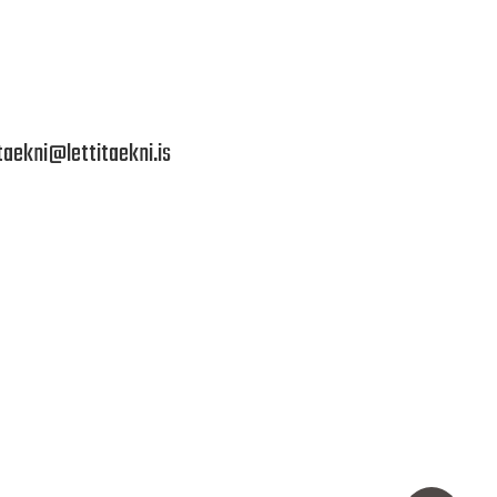
itaekni@lettitaekni.is