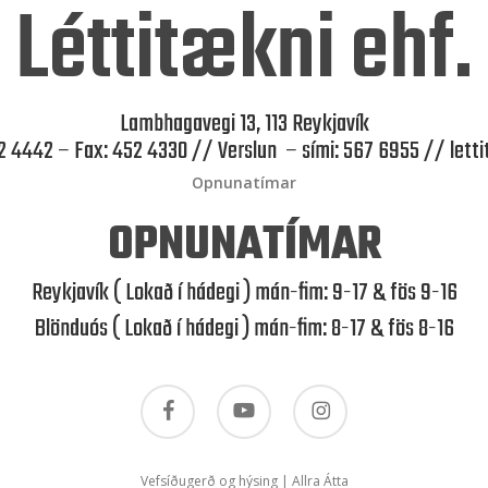
Léttitækni ehf.
Lambhagavegi 13, 113 Reykjavík
52 4442 – Fax: 452 4330 // Verslun – sími: 567 6955 //
lett
Opnunatímar
OPNUNATÍMAR
Reykjavík ( Lokað í hádegi ) mán-fim: 9-17 & fös 9-16
Blönduós ( Lokað í hádegi ) mán-fim: 8-17 & fös 8-16
facebook
youtube
instagram
Vefsíðugerð og hýsing | Allra Átta