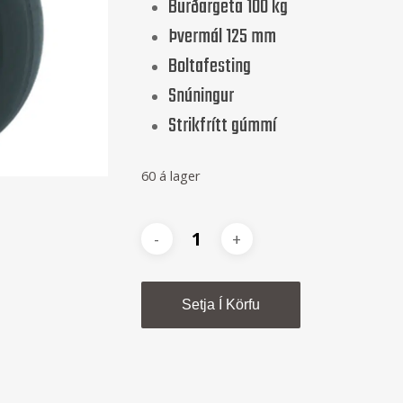
Burðargeta 100 kg
Þvermál 125 mm
Boltafesting
Snúningur
Strikfrítt gúmmí
60 á lager
Alternative:
Setja Í Körfu