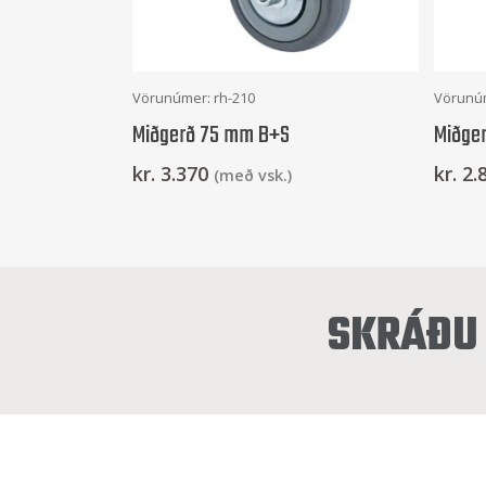
Frekari Upplýsingar
Vörunúmer: rh-210
Vörunúm
Miðgerð 75 mm B+S
Miðge
kr.
3.370
kr.
2.
(með vsk.)
SKRÁÐU 