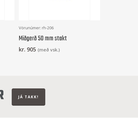
Setja Í Körfu
Vörunúmer: rh-206
Miðgerð 50 mm stakt
kr.
905
(með vsk.)
R
JÁ TAKK!