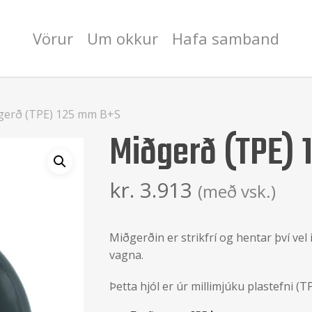
Vörur
Um okkur
Hafa samband
gerð (TPE) 125 mm B+S
Miðgerð (TPE)
kr.
3.913
(með vsk.)
Miðgerðin er strikfrí og hentar því ve
vagna.
Þetta hjól er úr millimjúku plastefni (T